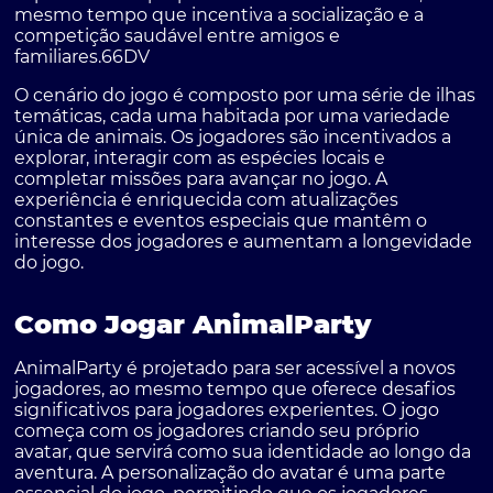
mesmo tempo que incentiva a socialização e a
competição saudável entre amigos e
familiares.
66DV
O cenário do jogo é composto por uma série de ilhas
temáticas, cada uma habitada por uma variedade
única de animais. Os jogadores são incentivados a
explorar, interagir com as espécies locais e
completar missões para avançar no jogo. A
experiência é enriquecida com atualizações
constantes e eventos especiais que mantêm o
interesse dos jogadores e aumentam a longevidade
do jogo.
Como Jogar AnimalParty
AnimalParty é projetado para ser acessível a novos
jogadores, ao mesmo tempo que oferece desafios
significativos para jogadores experientes. O jogo
começa com os jogadores criando seu próprio
avatar, que servirá como sua identidade ao longo da
aventura. A personalização do avatar é uma parte