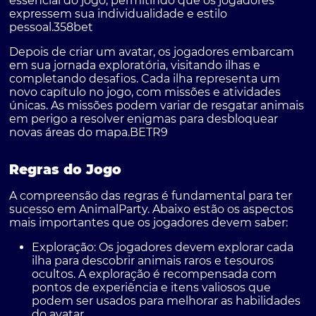
essencial do jogo, permitindo que os jogadores
expressem sua individualidade e estilo
pessoal.
358bet
Depois de criar um avatar, os jogadores embarcam
em sua jornada exploratória, visitando ilhas e
completando desafios. Cada ilha representa um
novo capítulo no jogo, com missões e atividades
únicas. As missões podem variar de resgatar animais
em perigo a resolver enigmas para desbloquear
novas áreas do mapa.
BETR9
Regras do Jogo
A compreensão das regras é fundamental para ter
sucesso em AnimalParty. Abaixo estão os aspectos
mais importantes que os jogadores devem saber:
Exploração:
Os jogadores devem explorar cada
ilha para descobrir animais raros e tesouros
ocultos. A exploração é recompensada com
pontos de experiência e itens valiosos que
podem ser usados para melhorar as habilidades
do avatar.