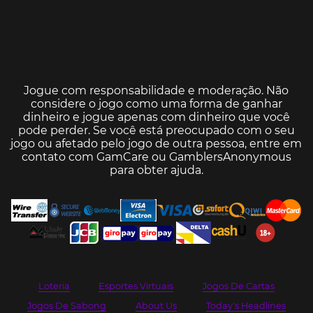
Jogue com responsabilidade e moderação. Não
considere o jogo como uma forma de ganhar
dinheiro e jogue apenas com dinheiro que você
pode perder. Se você está preocupado com o seu
jogo ou afetado pelo jogo de outra pessoa, entre em
contato com
GamCare
ou
GamblersAnonymous
para obter ajuda.
Loteria
Esportes Virtuais
Jogos De Cartas
Jogos De Sabong
About Us
Today's Headlines