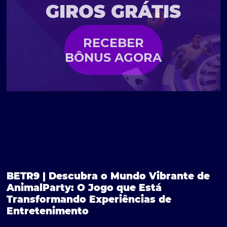
GIROS GRÁTIS
RECEBER
BÔNUS AGORA
BETR9 | Descubra o Mundo Vibrante de
AnimalParty: O Jogo que Está
Transformando Experiências de
Entretenimento