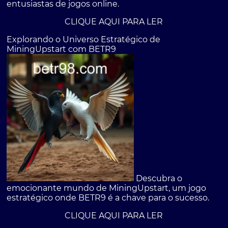
entusiastas de jogos online.
CLIQUE AQUI PARA LER
Explorando o Universo Estratégico de
MiningUpstart com BETR9
Descubra o
emocionante mundo de MiningUpstart, um jogo
estratégico onde BETR9 é a chave para o sucesso.
CLIQUE AQUI PARA LER