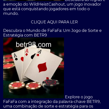
a emoção do WildHeistCashout, um jogo inovador
que está conquistando jogadores em todo o
mundo.
CLIQUE AQUI PARA LER
Descubra o Mundo de FaFaFa: Um Jogo de Sorte e
Estratégia com BETR9
Explore o jogo
FaFaFa com a integração da palavra-chave BETR9,
uma combinação de sorte e estratégia para os