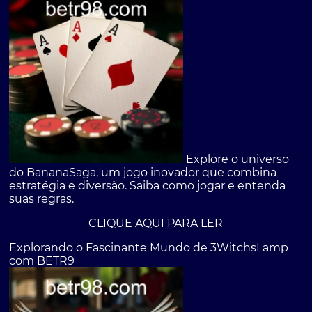
Explore o universo
do BananaSaga, um jogo inovador que combina
estratégia e diversão. Saiba como jogar e entenda
suas regras.
CLIQUE AQUI PARA LER
Explorando o Fascinante Mundo de 3WitchsLamp
com BETR9