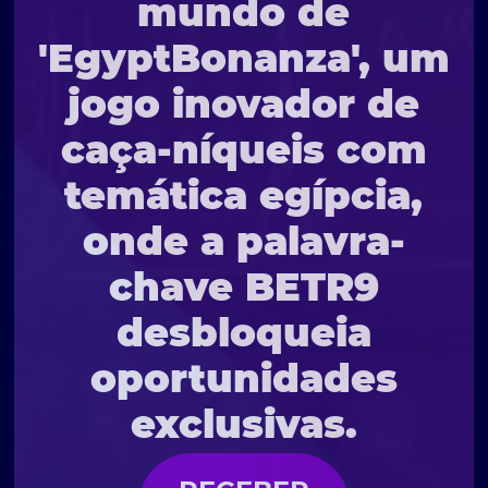
mundo de
'EgyptBonanza', um
jogo inovador de
caça-níqueis com
temática egípcia,
onde a palavra-
chave BETR9
desbloqueia
oportunidades
exclusivas.