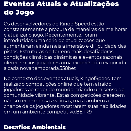
Eventos Atuais e Atualizações
do Jogo
Os desenvolvedores de KingofSpeed estão
constantemente à procura de maneiras de melhorar
e atualizar o jogo. Recentemente, foram
introduzidas uma série de atualizações que
aumentaram ainda mais a imersão e dificuldade das
pistas. Estruturas de terreno mais desafiadoras,
condições climáticas dinâmicas e eventos sazonais
oferecem aos jogadores uma experiência revigorada
a cada nova temporada.
358bet
No contexto dos eventos atuais, KingofSpeed tem
realizado competições online que tem atraído
jogadores ao redor do mundo, criando um senso de
comunidade vibrante. Estas competições oferecem
não só recompensas valiosas, mas também a
chance de os jogadores mostrarem suas habilidades
em um ambiente competitivo.
BETR9
Desafios Ambientais