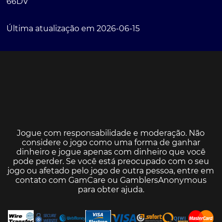
66DV
Última atualização em 2026-06-15
Jogue com responsabilidade e moderação. Não
considere o jogo como uma forma de ganhar
dinheiro e jogue apenas com dinheiro que você
pode perder. Se você está preocupado com o seu
jogo ou afetado pelo jogo de outra pessoa, entre em
contato com
GamCare
ou
GamblersAnonymous
para obter ajuda.