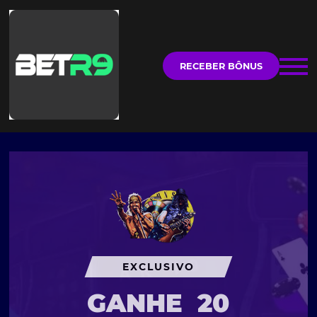
RECEBER BÔNUS
EXCLUSIVO
GANHE
20