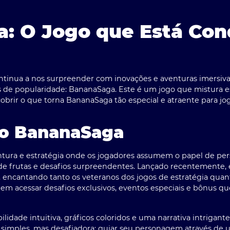
: O Jogo que Está Con
ontinua a nos surpreender com inovações e aventuras imersiva
as de popularidade:
BananaSaga
. Este é um jogo que mistura e
brir o que torna BananaSaga tão especial e atraente para jog
ao BananaSaga
tura e estratégia onde os jogadores assumem o papel de pe
 frutas e desafios surpreendentes. Lançado recentemente, 
encantando tanto os veteranos dos jogos de estratégia quanto
dem acessar desafios exclusivos, eventos especiais e bônus q
ilidade intuitiva, gráficos coloridos e uma narrativa intriga
 simples, mas desafiadora: guiar seu personagem através de