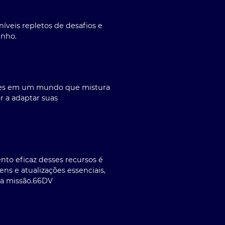
íveis repletos de desafios e
inho.
sões em um mundo que mistura
r a adaptar suas
nto eficaz desses recursos é
s e atualizações essenciais,
 missão.
66DV