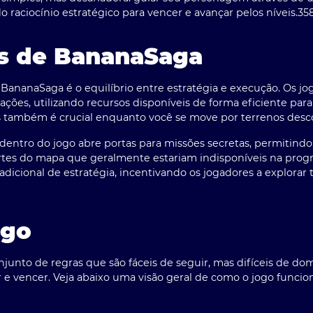
do raciocínio estratégico para vencer e avançar pelos níveis.
35
s de BananaSaga
BananaSaga é o equilíbrio entre estratégia e execução. Os jo
ções, utilizando recursos disponíveis de forma eficiente para
es também é crucial enquanto você se move por terrenos desc
dentro do jogo abre portas para missões secretas, permitin
tes do mapa que geralmente estariam indisponíveis na progr
icional de estratégia, incentivando os jogadores a explorar
ogo
unto de regras que são fáceis de seguir, mas difíceis de d
r e vencer. Veja abaixo uma visão geral de como o jogo funcio