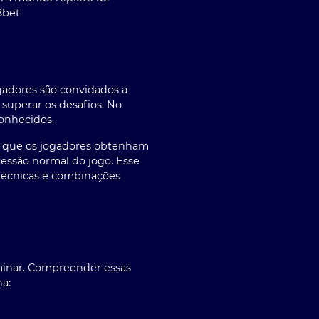
8bet
gadores são convidados a
 superar os desafios. No
onhecidos.
do que os jogadores obtenham
essão normal do jogo. Esse
 técnicas e combinações
ominar. Compreender essas
na: