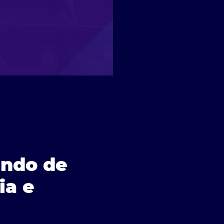
undo de
ia e