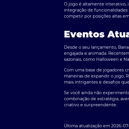
O jogo é altamente interativo,
integração de funcionalidades s
competir por posições altas em
Eventos Atua
Desde o seu lançamento, Ban
engajada e animada. Recentem
sazonais, como Halloween e Nat
Com uma base de jogadores cr
maneiras de expandir o jogo.
mais intrigantes e desafios que
Se você ainda não experiment
combinação de estratégia, av
criativo e surpreendente.
Última atualização em 2026-07