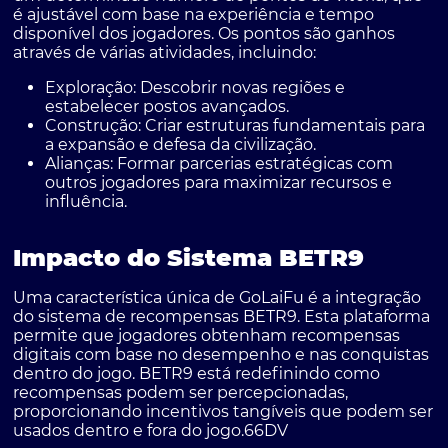
é ajustável com base na experiência e tempo
disponível dos jogadores. Os pontos são ganhos
através de várias atividades, incluindo:
Exploração:
Descobrir novas regiões e
estabelecer postos avançados.
Construção:
Criar estruturas fundamentais para
a expansão e defesa da civilização.
Alianças:
Formar parcerias estratégicas com
outros jogadores para maximizar recursos e
influência.
Impacto do Sistema BETR9
Uma característica única de GoLaiFu é a integração
do sistema de recompensas
BETR9
. Esta plataforma
permite que jogadores obtenham recompensas
digitais com base no desempenho e nas conquistas
dentro do jogo. BETR9 está redefinindo como
recompensas podem ser percepcionadas,
proporcionando incentivos tangíveis que podem ser
usados dentro e fora do jogo.
66DV