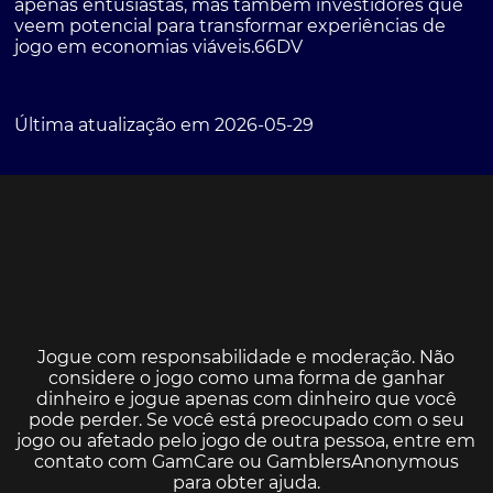
apenas entusiastas, mas também investidores que
veem potencial para transformar experiências de
jogo em economias viáveis.
66DV
Última atualização em 2026-05-29
Jogue com responsabilidade e moderação. Não
considere o jogo como uma forma de ganhar
dinheiro e jogue apenas com dinheiro que você
pode perder. Se você está preocupado com o seu
jogo ou afetado pelo jogo de outra pessoa, entre em
contato com
GamCare
ou
GamblersAnonymous
para obter ajuda.