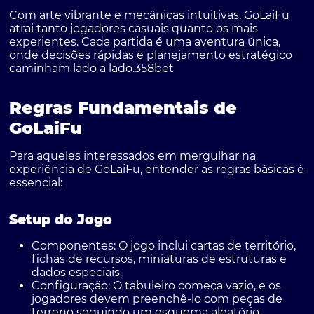
Com arte vibrante e mecânicas intuitivas, GoLaiFu
atrai tanto jogadores casuais quanto os mais
experientes. Cada partida é uma aventura única,
onde decisões rápidas e planejamento estratégico
caminham lado a lado.
358bet
Regras Fundamentais de
GoLaiFu
Para aqueles interessados em mergulhar na
experiência de GoLaiFu, entender as regras básicas é
essencial:
Setup do Jogo
Componentes:
O jogo inclui cartas de território,
fichas de recursos, miniaturas de estruturas e
dados especiais.
Configuração:
O tabuleiro começa vazio, e os
jogadores devem preenchê-lo com peças de
terreno seguindo um esquema aleatório