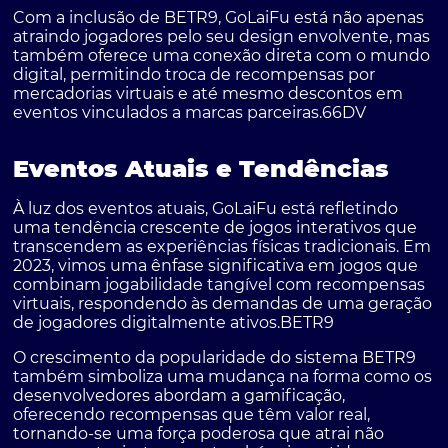
Com a inclusão de BETR9, GoLaiFu está não apenas
atraindo jogadores pelo seu design envolvente, mas
também oferece uma conexão direta com o mundo
digital, permitindo troca de recompensas por
mercadorias virtuais e até mesmo descontos em
eventos vinculados a marcas parceiras.
66DV
Eventos Atuais e Tendências
À luz dos eventos atuais, GoLaiFu está refletindo
uma tendência crescente de jogos interativos que
transcendem as experiências físicas tradicionais. Em
2023, vimos uma ênfase significativa em jogos que
combinam jogabilidade tangível com recompensas
virtuais, respondendo às demandas de uma geração
de jogadores digitalmente ativos.
BETR9
O crescimento da popularidade do sistema BETR9
também simboliza uma mudança na forma como os
desenvolvedores abordam a gamificação,
oferecendo recompensas que têm valor real,
tornando-se uma força poderosa que atrai não