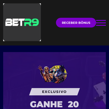
RECEBER BÔNUS
EXCLUSIVO
GANHE
20