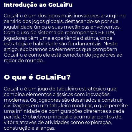
Introdução ao GoLaiFu
GoLaiFu é um dos jogos mais inovadores a surgir no
cenário dos jogos globais, destacando-se por sua
jogabilidade única e suas mecânicas envolventes.
Com o uso do sistema de recompensas
BETR9
,
jogadores têm uma experiência distinta, onde
estratégia e habilidade são fundamentais. Neste
artigo, exploramos os elementos que compõem
GoLaiFu e como ele está conectando jogadores ao
redor do mundo.
O que é GoLaiFu?
GoLaiFu é um jogo de tabuleiro estratégico que
combina elementos clássicos com inovações
modernas. Os jogadores são desafiados a construir
civilizações em um tabuleiro modular, o que permite
uma infinidade de configurações diferentes a cada
partida. O objetivo principal é acumular pontos de
vitória através de atividades como exploração,
construção e alianças.