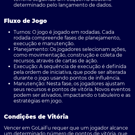
determinado pelo lançamento de dados.
Fluxo de Jogo
Turnos:
O jogo é jogado em rodadas. Cada
rodada compreende fases de planejamento,
execução e manutenção.
Planejamento:
Os jogadores selecionam ações,
como movimentação, construção e coleta de
recursos, através de cartas de ação.
Execução:
A sequência de execução é definida
pela ordem de iniciativa, que pode ser alterada
durante o jogo usando pontos de influência.
Manutenção:
Nesta fase, os jogadores ajustam
seus recursos e pontos de vitória. Novos eventos
podem ser ativados, impactando o tabuleiro e as
estratégias em jogo.
Condições de Vitória
Vencer em GoLaiFu requer que um jogador alcance
um determinado número de pontos de vitória, que