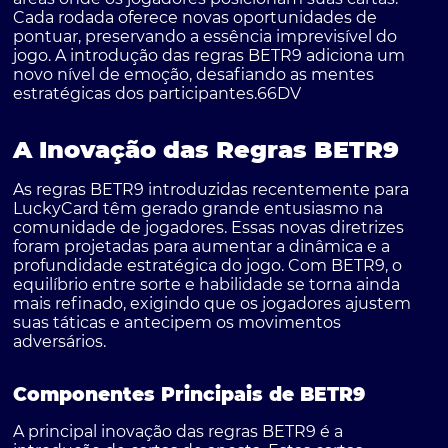
Cada rodada oferece novas oportunidades de
pontuar, preservando a essência imprevisível do
jogo. A introdução das regras BETR9 adiciona um
novo nível de emoção, desafiando as mentes
estratégicas dos participantes.
66DV
A Inovação das Regras BETR9
As regras BETR9 introduzidas recentemente para
LuckyCard têm gerado grande entusiasmo na
comunidade de jogadores. Essas novas diretrizes
foram projetadas para aumentar a dinâmica e a
profundidade estratégica do jogo. Com BETR9, o
equilíbrio entre sorte e habilidade se torna ainda
mais refinado, exigindo que os jogadores ajustem
suas táticas e antecipem os movimentos
adversários.
Componentes Principais de BETR9
A principal inovação das regras BETR9 é a