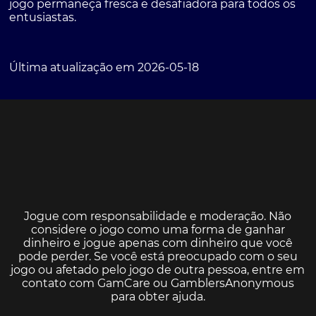
jogo permaneça fresca e desafiadora para todos os
entusiastas.
Última atualização em 2026-05-18
Jogue com responsabilidade e moderação. Não
considere o jogo como uma forma de ganhar
dinheiro e jogue apenas com dinheiro que você
pode perder. Se você está preocupado com o seu
jogo ou afetado pelo jogo de outra pessoa, entre em
contato com
GamCare
ou
GamblersAnonymous
para obter ajuda.