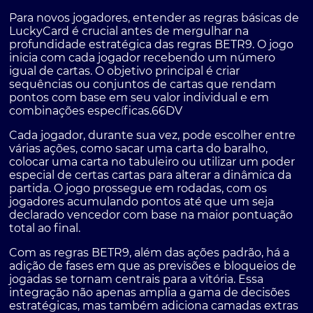
Para novos jogadores, entender as regras básicas de
LuckyCard é crucial antes de mergulhar na
profundidade estratégica das regras BETR9. O jogo
inicia com cada jogador recebendo um número
igual de cartas. O objetivo principal é criar
sequências ou conjuntos de cartas que rendam
pontos com base em seu valor individual e em
combinações específicas.
66DV
Cada jogador, durante sua vez, pode escolher entre
várias ações, como sacar uma carta do baralho,
colocar uma carta no tabuleiro ou utilizar um poder
especial de certas cartas para alterar a dinâmica da
partida. O jogo prossegue em rodadas, com os
jogadores acumulando pontos até que um seja
declarado vencedor com base na maior pontuação
total ao final.
Com as regras BETR9, além das ações padrão, há a
adição de fases em que as previsões e bloqueios de
jogadas se tornam centrais para a vitória. Essa
integração não apenas amplia a gama de decisões
estratégicas, mas também adiciona camadas extras