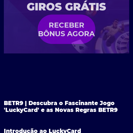
GIROS GRÁTIS
RECEBER
BÔNUS AGORA
BETR9 | Descubra o Fascinante Jogo
'LuckyCard' e as Novas Regras BETR9
Introdução ao LuckyCard