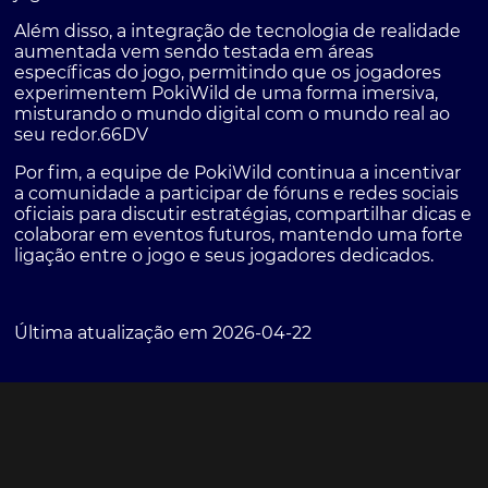
Além disso, a integração de tecnologia de realidade
aumentada vem sendo testada em áreas
específicas do jogo, permitindo que os jogadores
experimentem PokiWild de uma forma imersiva,
misturando o mundo digital com o mundo real ao
seu redor.
66DV
Por fim, a equipe de PokiWild continua a incentivar
a comunidade a participar de fóruns e redes sociais
oficiais para discutir estratégias, compartilhar dicas e
colaborar em eventos futuros, mantendo uma forte
ligação entre o jogo e seus jogadores dedicados.
Última atualização em 2026-04-22