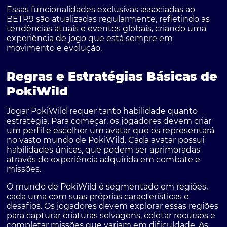
Essas funcionalidades exclusivas associadas ao
BETR9 são atualizadas regularmente, refletindo as
tendências atuais e eventos globais, criando uma
experiência de jogo que está sempre em
movimento e evolução.
Regras e Estratégias Básicas de
PokiWild
Jogar PokiWild requer tanto habilidade quanto
estratégia. Para começar, os jogadores devem criar
um perfil e escolher um avatar que os representará
no vasto mundo de PokiWild. Cada avatar possui
habilidades únicas, que podem ser aprimoradas
através de experiência adquirida em combate e
missões.
O mundo de PokiWild é segmentado em regiões,
cada uma com suas próprias características e
desafios. Os jogadores devem explorar essas regiões
para capturar criaturas selvagens, coletar recursos e
completar missões que variam em dificuldade. As