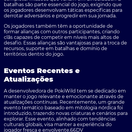
batalhas são parte essencial do jogo, exigindo que
os jogadores desenvolvam táticas específicas para
derrotar adversários e progredir em sua jornada.
Os jogadores também têm a oportunidade de
formar alianças com outros participantes, criando
clãs capazes de competir em níveis mais altos de
desafio. Essas alianças são vantajosas para a troca de
recursos, suporte em batalhas e domínio de
territórios dentro do jogo.
Eventos Recentes e
Atualizações
A desenvolvedora de PokiWild tem se dedicado em
manter o jogo relevante e emocionante através de
atualizações contínuas. Recentemente, um grande
evento temático baseado em mitologia nórdica foi
introduzido, trazendo novas criaturas e cenários para
explorar. Esse evento, alinhado com tendências
culturais globais, visa manter a experiência do
jogador fresca e envolvente.
66DV